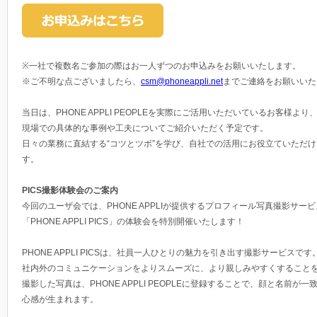
※一社で複数名ご参加の際はお一人ずつのお申込みをお願いいたします。
※ご不明な点ございましたら、
csm@phoneappli.net
までご連絡をお願いいた
当日は、PHONE APPLI PEOPLEを実際にご活用いただいているお客様より
現場での具体的な事例や工夫についてご紹介いただく予定です。
日々の業務に直結する“コツとツボ”を学び、自社での活用にお役立ていただ
す。
PICS撮影体験会のご案内
今回のユーザ会では、PHONE APPLIが提供するプロフィール写真撮影サービ
「PHONE APPLI PICS」の体験会を特別開催いたします！
PHONE APPLI PICSは、社員一人ひとりの魅力を引き出す撮影サービスです
社内外のコミュニケーションをよりスムーズに、より親しみやすくすること
撮影した写真は、PHONE APPLI PEOPLEに登録することで、顔と名前が
心感が生まれます。