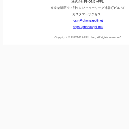
株式会社PHONE APPLI
東京都港区虎ノ門4-3-13ヒューリック神谷町ビル８F
カスタマーサクセス
csm@phoneappli.net
https://phoneappli.net/
Copyright ©
PHONE APPLI.Inc
, All rights reserved.