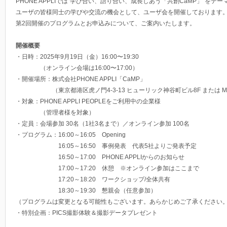
PHONE APPLIでは”学び合い、語り合い、成長しあう「共創CaMP」”をテー
ユーザの皆様同士の学びや交流の機会として、ユーザ会を開催しております
第2回開催のプログラムとお申込みについて、ご案内いたします。
開催概要
・日時：2025年9月19日（金）16:00〜19:30
（オンライン会場は16:00〜17:00）
・開催場所：株式会社PHONE APPLI「CaMP」
（東京都港区虎ノ門4-3-13 ヒューリック神谷町ビル8F または Micros
・対象：PHONE APPLI PEOPLEをご利用中の企業様
（管理者様を対象）
・定員：会場参加 30名（1社3名まで）／オンライン参加 100名
・プログラム：16:00～16:05​ Opening​
16:05～16:50​ 事例発表​ 代表5社よりご発表予定​
16:50～17:00​ PHONE APPLIからのお知らせ​
17:00～17:20​ 休憩 ※オンライン参加はここまで​
17:20～18:20​ ワークショップ/全体共有​
18:30～19:30​ 懇親会（任意参加）
（プログラムは変更となる可能性もございます。あらかじめご了承ください
・特別企画：PICS撮影体験＆撮影データプレゼント