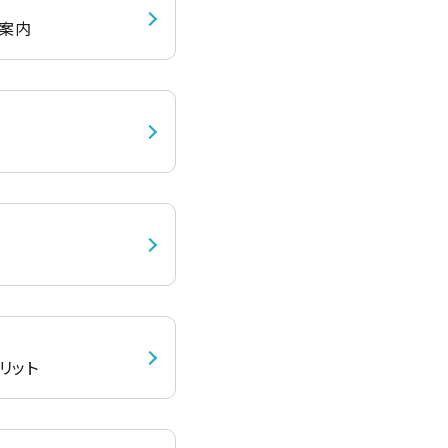
案内​
メリット