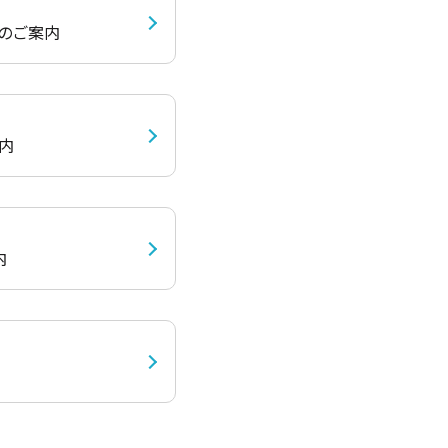
」のご案内​
案内
内