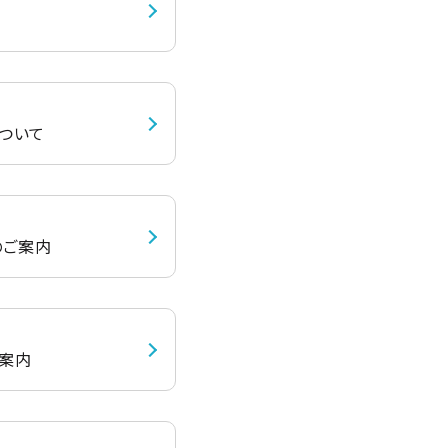
について
のご案内​
案内​