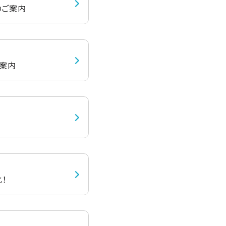
のご案内​
案内​
！