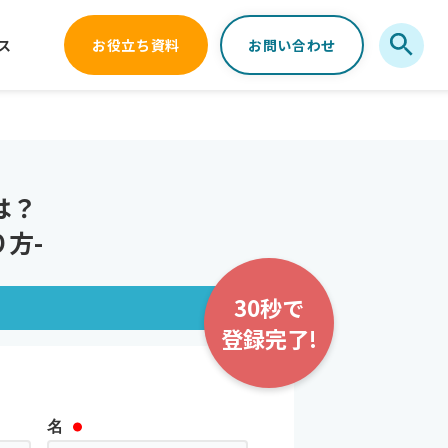
ス
お役立ち資料
お問い合わせ
は？
方-
30秒で
登録完了!