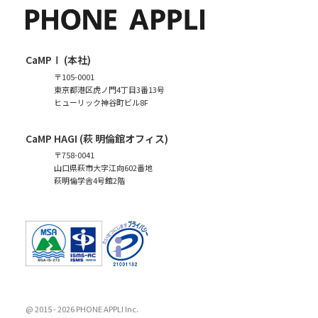
CaMPⅠ (本社)
〒105-0001
東京都港区虎ノ門4丁目3番13号
ヒューリック神谷町ビル8F
CaMP HAGI (萩 明倫館オフィス)
〒758-0041
山口県萩市大字江向602番地
萩明倫学舎4号館2階
@ 2015 -
2026 PHONE APPLI Inc.