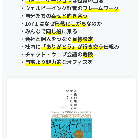
・
コミュニケーション
は組織の血液
・ウェルビーイング経営の
フレームワーク
・自分たちの
幸せと向き合う
・1on1 はなぜ
形骸化しがち
なのか
・みんなで
同じ船
に乗る
・会社と個人をつなぐ
目標設定
・社内に
「ありがとう」が行き交う
仕組み
・チャット・ウェブ会議の
危険
・
自宅より魅力的
なオフィスを